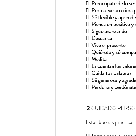
  
Preocúpate de lo ve
  
Promueve un clima po
  
Sé flexible y aprende
  
Piensa en positivo y 
  
Sigue avanzando
  
Descansa
  
Vive el presente
  
Quiérete y sé comp
  
Medita
  
Encuentra los valores
  
Cuida tus palabras
  
Sé generosa y agrad
  
Perdona y perdónate 
 2
.CUIDADO PERSON
Estas buenas prácticas 