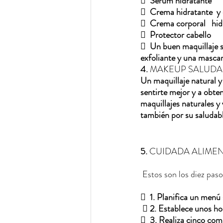
  
Serum hidratante
  
Crema hidratante  y c
  
Crema corporal   hid
  
Protector cabello    
  
Un buen maquillaje s
exfoliante y una mascari
4. 
MAKEUP SALUDA
Un maquillaje natural y
sentirte mejor y a obte
maquillajes naturales y
también por su saludabl
5. 
CUIDADA ALIMENTA
 Estos son los diez paso
  
1. Planifica un menú sem
 
2. Establece unos ho
  
3. Realiza cinco comi