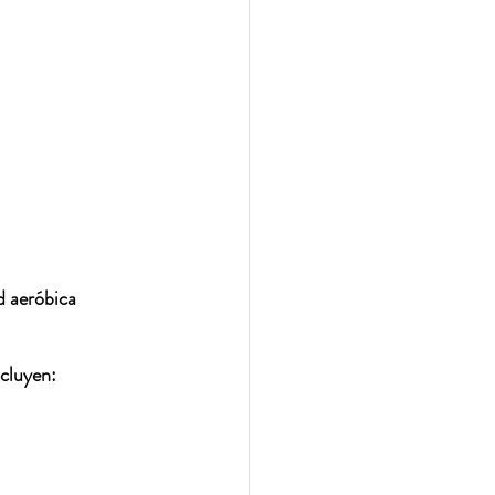
d aeróbica 
ncluyen: