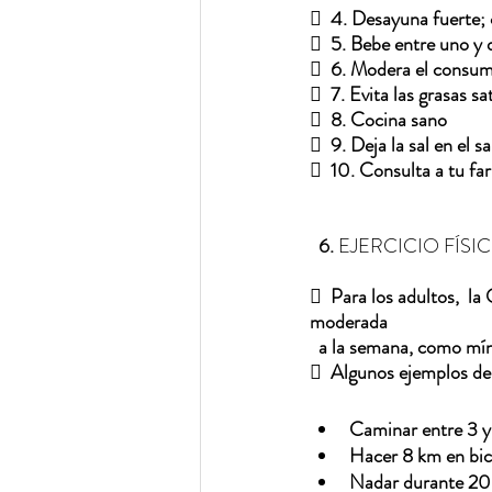
  
4. Desayuna fuerte; 
  
5. Bebe entre uno y d
  
6. Modera el consum
  
7. Evita las grasas s
  
8. Cocina sano
  
9. Deja la sal en el s
  
10. Consulta a tu fa
  6. 
EJERCICIO FÍSI
  
Para los adultos,  l
moderada 
  a la semana, como mí
  
Algunos ejemplos de 
Caminar entre 3 y
Hacer 8 km en bic
Nadar durante 20