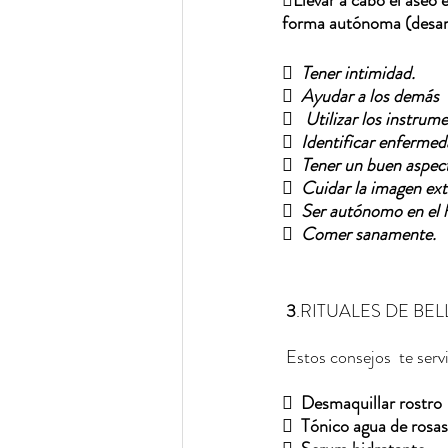

Llevar a cabo el aseo 
forma autónoma (desarro
  
Tener intimidad. 
  
Ayudar a los demás
  
 Utilizar los instrum
  
Identificar enferme
  
Tener un buen aspec
  
Cuidar la imagen ex
  
Ser autónomo en el 
  
Comer sanamente. 
3
.RITUALES DE BEL
Estos consejos  te servi
  
Desmaquillar rostro 
  
Tónico agua de rosas 