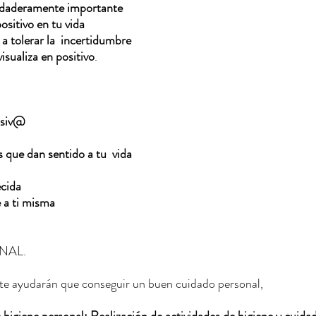
rdaderamente importante
sitivo en tu vida
 a tolerar la  incertidumbre
visualiza en positivo
.
asiv@
 que dan sentido a tu  vida
ecida
a ti misma  
AL.  
te ayudarán que conseguir un buen cuidado personal,  