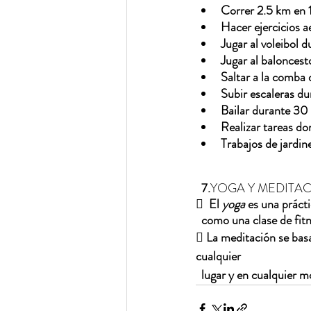
Correr 2.5 km en 
Hacer ejercicios 
Jugar al voleibol 
Jugar al balonces
Saltar a la comba 
Subir escaleras du
Bailar durante 30
Realizar tareas d
Trabajos de jardinería
  7.
YOGA Y MEDITAC
  
El 
yoga
 es una práct
  como una clase de fit
 
La meditación se basa
cualquier 
  lugar y en cualquier