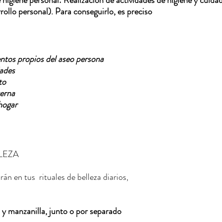
e higiene personal: Realización de actividades de higiene y cuida
llo personal). Para conseguirlo, es preciso
entos propios del aseo persona
dades
to
terna
hogar
LEZA
rán en tus  rituales de belleza diarios,
y manzanilla, junto o por separado        