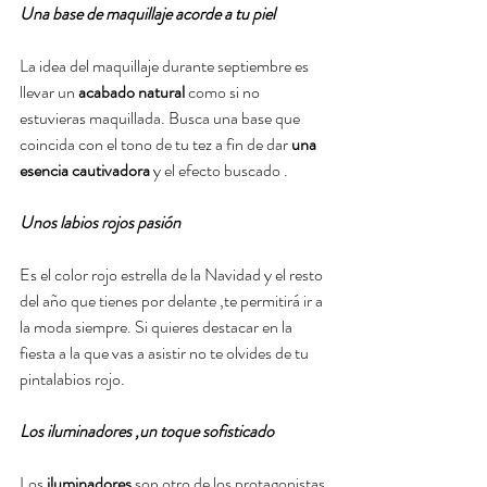
Una base de maquillaje acorde a tu piel
La idea del maquillaje durante septiembre es 
llevar un 
acabado natural 
como si no 
estuvieras maquillada. Busca una base que 
coincida con el tono de tu tez a fin de dar 
una 
esencia cautivadora 
y el efecto buscado .
Unos labios rojos pasión
Es el color rojo estrella de la Navidad y el resto 
del año que tienes por delante ,te permitirá ir a 
la moda siempre. Si quieres destacar en la 
fiesta a la que vas a asistir no te olvides de tu 
pintalabios rojo.
Los iluminadores ,un toque sofisticado
Los 
iluminadores
 son otro de los protagonistas 