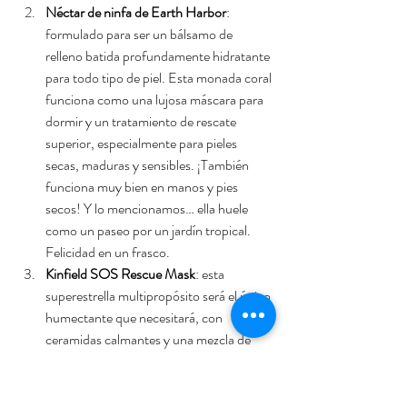
Néctar de ninfa de Earth Harbor
: 
formulado para ser un bálsamo de 
relleno batida profundamente hidratante 
para todo tipo de piel. Esta monada coral 
funciona como una lujosa máscara para 
dormir y un tratamiento de rescate 
superior, especialmente para pieles 
secas, maduras y sensibles. ¡También 
funciona muy bien en manos y pies 
secos! Y lo mencionamos… ella huele 
como un paseo por un jardín tropical. 
Felicidad en un frasco.
Kinfield SOS Rescue Mask
: esta 
superestrella multipropósito será el único 
humectante que necesitará, con 
ceramidas calmantes y una mezcla de 
aceite nutritivo para restaurar la salud de 
la piel, sin importar a dónde lo hayan 
llevado las aventuras del día. Pruébalo 