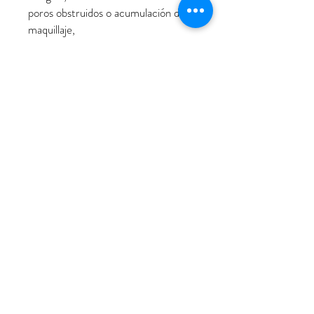
poros obstruidos o acumulación de
maquillaje,
sensibilidad a los limpiadores
agresivos,
necesidad de un paso de limpieza
suave e hidratante.
Modo de empleo:
Extraiga una cantidad adecuada con
las manos secas y masajee
suavemente sobre la piel seca para
disolver el maquillaje y las impurezas.
Añada un poco de agua tibia para
emulsionar el bálsamo y obtener una
textura lechosa.
Enjuague bien y, si lo desea, utilice
su limpiador habitual.
Capacidad: 100 ml.
Fecha de caducidad: ver envase.