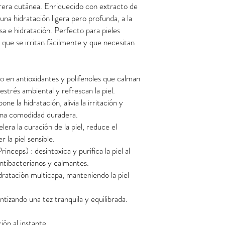
rrera cutánea. Enriquecido con extracto de
una hidratación ligera pero profunda, a la
asa e hidratación. Perfecto para pieles
 que se irritan fácilmente y que necesitan
 en antioxidantes y polifenoles que calman
estrés ambiental y refrescan la piel.
e la hidratación, alivia la irritación y
 una comodidad duradera.
lera la curación de la piel, reduce el
 la piel sensible.
nceps) : desintoxica y purifica la piel al
ntibacterianos y calmantes.
dratación multicapa, manteniendo la piel
ntizando una tez tranquila y equilibrada.
ión al instante,