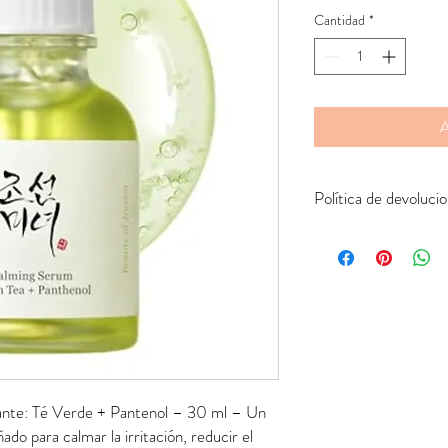
Cantidad
*
A
Política de devoluci
Devolver pedidos online 
a cargo del comprador 
equivocado o el producto
de la empresa de envío 
será enviado su product
nte: Té Verde + Pantenol – 30 ml – Un
do para calmar la irritación, reducir el