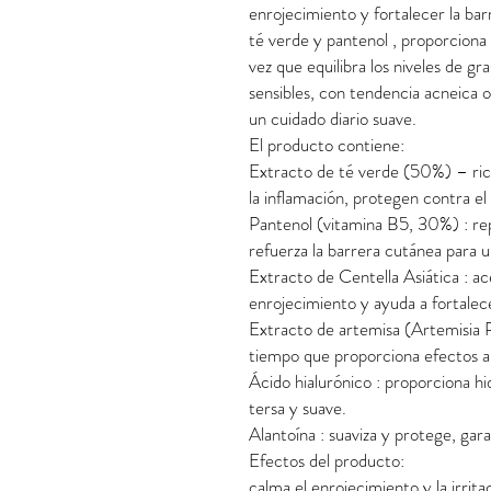
enrojecimiento y fortalecer la ba
té verde y pantenol , proporciona 
vez que equilibra los niveles de gr
sensibles, con tendencia acneica o
un cuidado diario suave.
El producto contiene:
Extracto de té verde (50%) – rico
la inflamación, protegen contra el 
Pantenol (vitamina B5, 30%) : repon
refuerza la barrera cutánea para
Extracto de Centella Asiática : ace
enrojecimiento y ayuda a fortalecer
Extracto de artemisa (Artemisia Pri
tiempo que proporciona efectos a
Ácido hialurónico : proporciona hi
tersa y suave.
Alantoína : suaviza y protege, gara
Efectos del producto:
calma el enrojecimiento y la irritac