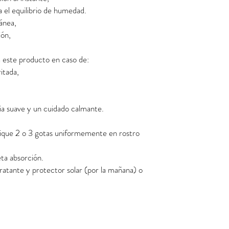
 el equilibrio de humedad.
ánea,
ión,
este producto en caso de:
ritada,
ia suave y un cuidado calmante.
plique 2 o 3 gotas uniformemente en rostro
ta absorción.
ratante y protector solar (por la mañana) o