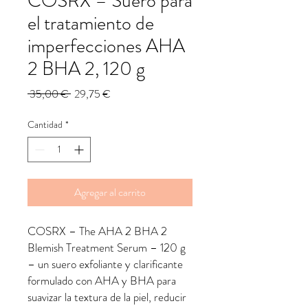
COSRX – Suero para
el tratamiento de
imperfecciones AHA
2 BHA 2, 120 g
Precio
Precio
 35,00 € 
29,75 €
de
oferta
Cantidad
*
Agregar al carrito
COSRX – The AHA 2 BHA 2
Blemish Treatment Serum – 120 g
– un suero exfoliante y clarificante
formulado con AHA y BHA para
suavizar la textura de la piel, reducir