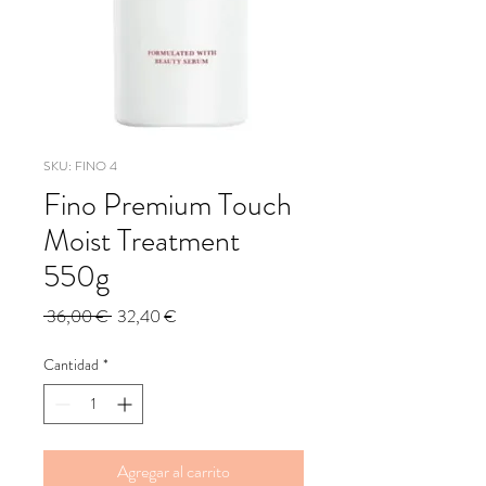
SKU: FINO 4
Fino Premium Touch
Moist Treatment
550g
Precio
Precio
 36,00 € 
32,40 €
de
oferta
Cantidad
*
Agregar al carrito