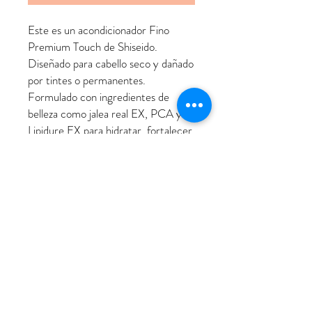
Este es un acondicionador Fino
Premium Touch de Shiseido.
Diseñado para cabello seco y dañado
por tintes o permanentes.
Formulado con ingredientes de
belleza como jalea real EX, PCA y
Lipidure EX para hidratar, fortalecer
y reparar.
Ayuda a restaurar el brillo, suaviza la
fibra capilar y deja el cabello sedoso
y manejable.
Política de devoluciones
Devolver pedidos online es fácil pero los
gastos de envío corren a cargo del
comprador siempre y cuando no sea
producto equivocado o el producto no