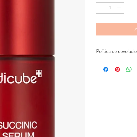
A
Política de devoluci
Devolver pedidos online 
a cargo del comprador 
equivocado o el producto
de la empresa de envío 
será enviado su product