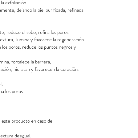
a exfoliación.
mente, dejando la piel purificada, refinada
e, reduce el sebo, refina los poros,
textura, ilumina y favorece la regeneración.
n los poros, reduce los puntos negros y
umina, fortalece la barrera,
ritación, hidratan y favorecen la curación.
l,
a los poros.
este producto en caso de:
extura desigual.