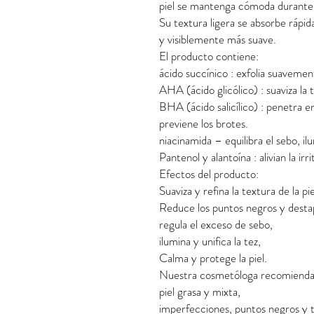
piel se mantenga cómoda durante l
Su textura ligera se absorbe rápida
y visiblemente más suave.
El producto contiene:
ácido succínico : exfolia suavement
AHA (ácido glicólico) : suaviza la 
BHA (ácido salicílico) : penetra e
previene los brotes.
niacinamida – equilibra el sebo, il
Pantenol y alantoína : alivian la ir
Efectos del producto:
Suaviza y refina la textura de la pie
Reduce los puntos negros y destap
regula el exceso de sebo,
ilumina y unifica la tez,
Calma y protege la piel.
Nuestra cosmetóloga recomienda 
piel grasa y mixta,
imperfecciones, puntos negros y t