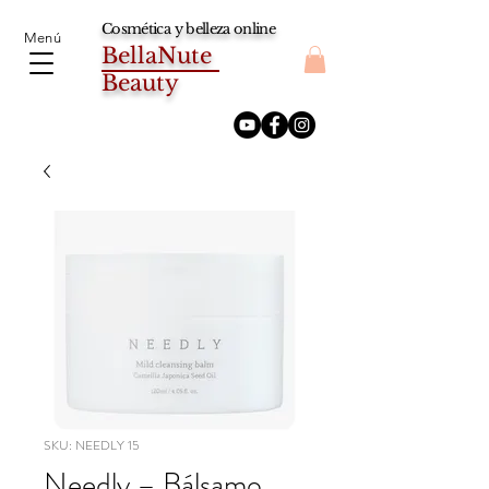
Cosmética y belleza online
Menú
BellaNute
Beauty
SKU: NEEDLY 15
Needly – ​​Bálsamo