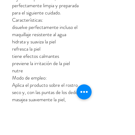
perfectamente limpia y preparada
para el siguiente cuidado.
Características:
disuelve perfectamente incluso el
maquillaje resistente al agua
hidrata y suaviza la piel
refresca la piel
tiene efectos calmantes
previene la irritación de la piel
nutre
Modo de empleo:
Aplica el producto sobre el rostro
seco y, con las puntas de los dedos,
masajea suavemente la piel,
especialmente las zonas con
suciedad. Añade un poco de agua y
sigue masajeando el rostro para
disolver el maquillaje y la suciedad.